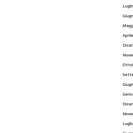
Lugli
Giug
Magg
April
Dice
Nove
Otto
Sett
Giug
Genn
Dice
Nove
Lugli