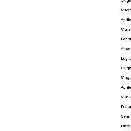
Giug
Magg
April
Marz
Febbr
Agos
Lugli
Giugn
Magg
April
Marz
Febbr
Genn
Dice