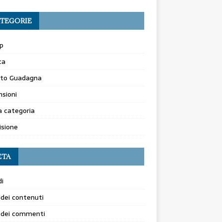
TEGORIE
p
ca
to Guadagna
sioni
 categoria
isione
ETA
i
dei contenuti
 dei commenti