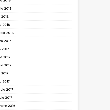
no 2018
io 2018
e 2018
o 2018
aio 2018
to 2017
o 2017
o 2017
io 2017
e 2017
o 2017
aio 2017
aio 2017
mbre 2016