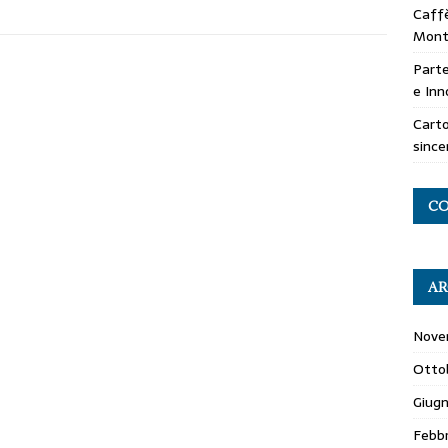
Caffè
Mont
Parte
e Inn
Carto
since
CO
AR
Nove
Otto
Giug
Febb