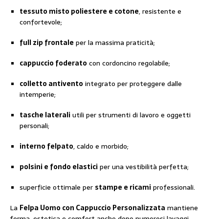
tessuto misto poliestere e cotone
, resistente e
confortevole;
full zip frontale
per la massima praticità;
cappuccio foderato
con cordoncino regolabile;
colletto antivento
integrato per proteggere dalle
intemperie;
tasche laterali
utili per strumenti di lavoro e oggetti
personali;
interno felpato
, caldo e morbido;
polsini e fondo elastici
per una vestibilità perfetta;
superficie ottimale per
stampe e ricami
professionali.
La
Felpa Uomo con Cappuccio Personalizzata
mantiene
forma, estetica e comfort anche dopo numerosi lavaggi,