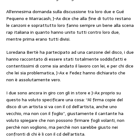
All’ennesima domanda sulla discussione tra loro due e Gué
Pequeno e Marracash, J-Ax dice che alla fine di tutto restano
le canzoni e soprattutto loro fanno sempre un bene alla scena
rap italiana in quanto hanno unito tutti contro loro due,
mentre prima erano tutti divisi.
Loredana Bertè ha partecipato ad una canzone del disco, i due
hanno raccontato di essere stati totalmente soddisfatti e
contentissimi di come sia andato il lavoro con lei, e per chi dice
che lei sia problematica, J-Ax e Fedez hanno dichiarato che
non è assolutamente vero.
I due sono ancora in giro con gli in store e J-Ax proprio su
questo ha voluto specificare una cosa: “Al firma copie del
disco di un artista si va con il cd dell’artista, anche uno
vecchio, ma non con il foglio”, giustamente il cantante ha
voluto spiegare che non possono firmare fogli volanti, non
perchè non vogliono, ma perchè non sarebbe giusto nei
confronti di chi è li con il cd dell’artista.