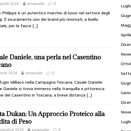
Aprile 2024
emanuele
0
Lugli
 Philippe è un autentico marchio di lusso nel settore degli
Giug
gi. È sicuramente uno dei brand più rinomati, a livello
Magg
ale, per le fasce
[…]
April
Dice
Nove
ale Daniele, una perla nel Casentino
Otto
cano
prile 2024
emanuele
0
Sett
fugio Idilliaco nella Campagna Toscana: Casale Daniele
Giug
e Daniele si trova immerso nella tranquilla e pittoresca
Genn
ne del Casentino in Toscana, a breve distanza
[…]
Dice
Nove
ta Dukan: Un Approccio Proteico alla
dita di Peso
Lugli
Dicembre 2023
emanuele
0