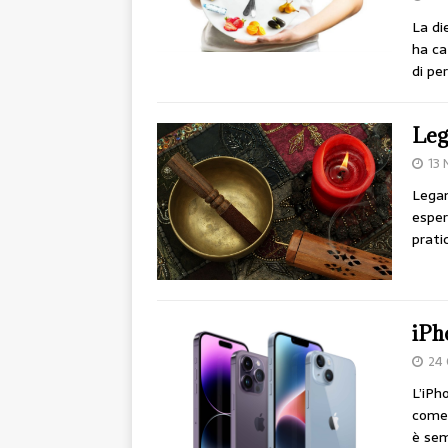
La di
ha ca
di pe
Leg
13
Legam
esper
prati
iPh
24
L’iPh
come 
è sem