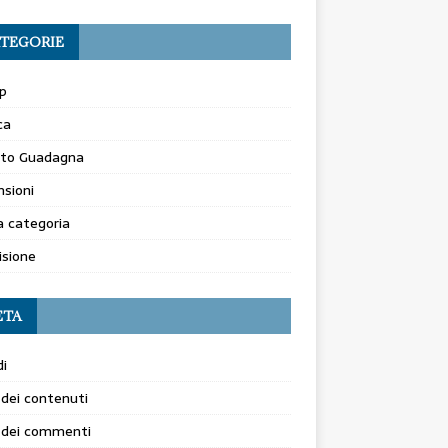
TEGORIE
p
ca
to Guadagna
sioni
 categoria
isione
ETA
i
dei contenuti
 dei commenti