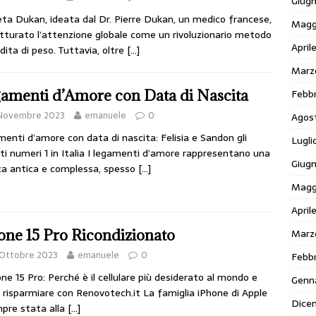
Giug
eta Dukan, ideata dal Dr. Pierre Dukan, un medico francese,
Magg
tturato l’attenzione globale come un rivoluzionario metodo
April
rdita di peso. Tuttavia, oltre
[…]
Marz
Febbr
amenti d’Amore con Data di Nascita
 Novembre 2023
emanuele
0
Agos
enti d’amore con data di nascita: Felisia e Sandon gli
Lugli
ti numeri 1 in Italia I legamenti d’amore rappresentano una
Giugn
ca antica e complessa, spesso
[…]
Magg
April
Marz
one 15 Pro Ricondizionato
 Ottobre 2023
emanuele
0
Febbr
one 15 Pro: Perché è il cellulare più desiderato al mondo e
Genn
risparmiare con Renovotech.it La famiglia iPhone di Apple
Dice
pre stata alla
[…]