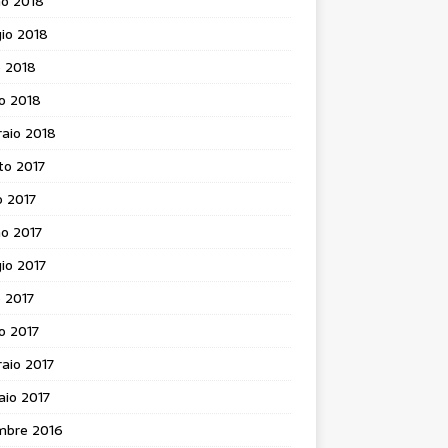
no 2018
io 2018
e 2018
o 2018
aio 2018
to 2017
o 2017
o 2017
io 2017
e 2017
o 2017
aio 2017
aio 2017
mbre 2016