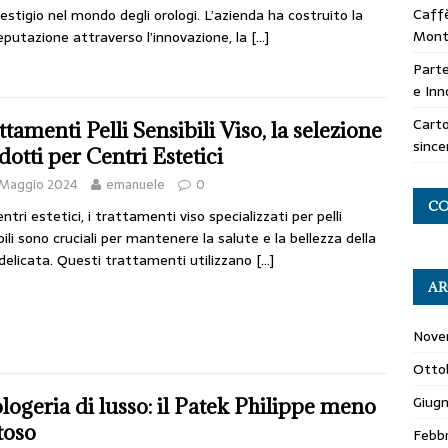
Caffè
restigio nel mondo degli orologi. L’azienda ha costruito la
Mont
eputazione attraverso l’innovazione, la
[…]
Parte
e Inn
Carto
ttamenti Pelli Sensibili Viso, la selezione
since
dotti per Centri Estetici
 Maggio 2024
emanuele
0
CO
ntri estetici, i trattamenti viso specializzati per pelli
bili sono cruciali per mantenere la salute e la bellezza della
 delicata. Questi trattamenti utilizzano
[…]
AR
Nove
Otto
Giug
logeria di lusso: il Patek Philippe meno
toso
Febb