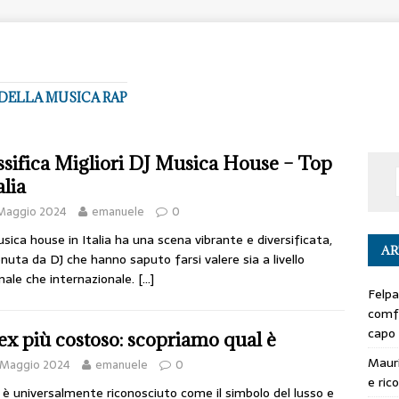
DELLA MUSICA RAP
ssifica Migliori DJ Musica House – Top
alia
 Maggio 2024
emanuele
0
sica house in Italia ha una scena vibrante e diversificata,
AR
nuta da DJ che hanno saputo farsi valere sia a livello
nale che internazionale.
[…]
Felpa
comfo
capo
ex più costoso: scopriamo qual è
Mauri
 Maggio 2024
emanuele
0
e ric
 è universalmente riconosciuto come il simbolo del lusso e