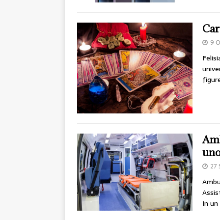
Car
9 
Felis
unive
figur
Amb
uno 
27
Ambul
Assis
In un