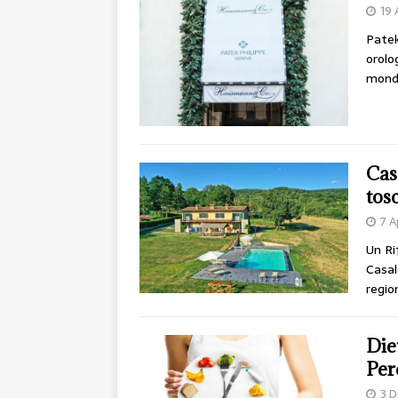
19 
Patek
orolo
mondi
Cas
tos
7 A
Un Ri
Casal
regio
Die
Per
3 