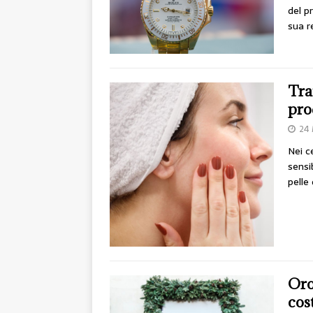
del p
sua r
Tra
pro
24
Nei ce
sensi
pelle
Oro
cos