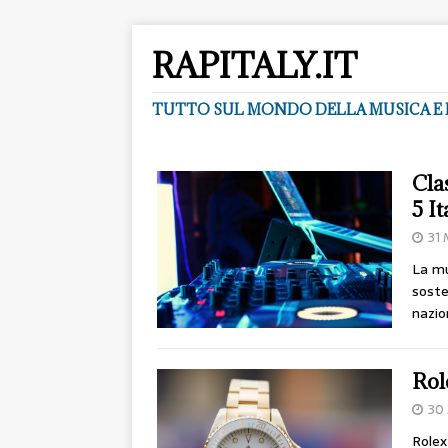
RAPITALY.IT
TUTTO SUL MONDO DELLA MUSICA E 
Cla
5 It
31
La mu
soste
nazio
Rol
30
Rolex