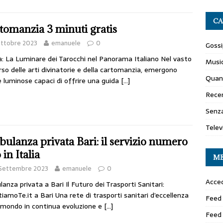
CA
tomanzia 3 minuti gratis
Ottobre 2023
emanuele
0
Gossi
ia: La Luminare dei Tarocchi nel Panorama Italiano Nel vasto
Musi
rso delle arti divinatorie e della cartomanzia, emergono
Quan
e luminose capaci di offrire una guida
[…]
Recen
Senza
Telev
ulanza privata Bari: il servizio numero
in Italia
M
 Settembre 2023
emanuele
0
Acced
anza privata a Bari Il Futuro dei Trasporti Sanitari:
tiamoTe.it a Bari Una rete di trasporti sanitari d’eccellenza
Feed 
 mondo in continua evoluzione e
[…]
Feed